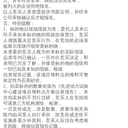
人、异常经营名录、税收违法黑名单，
被列入的企业拒绝报名。
以上竞买人资质需提供书面证明，并经本
公司审核确认后才能报名。
五、特别提醒：
1、标的物以现场现状为准，委托人及本公
司不承担本标的物的瑕疵担保责任。竞买
人请慎重决定竞买行为，在竞拍前必须亲
临展示现场仔细审查标的物，
未查看的竞买人视为对本标的实际现状、
品质等均已确认，一旦作出竞买决定，即
表明已完全了解，并接受标的物的现状和
一切已知及未知的瑕疵。根据
估算报告记载，该项目堆料点的堆料可整
体定性为石英砂岩。
2、拍卖标的的数量依据为《先进动力试验
中心建设项目堆料点方量估算报告》。本
次拍卖标的不另行过磅，竞买人在竞拍前
可请第三方机构测绘、检测，
一旦竞价成交，涉及数量、质量等相关风
险均由买受人自行承担，按竞价成交价不
实施多退少补原则。竞买人应综合考虑相
关风险。根据估算报告记载，