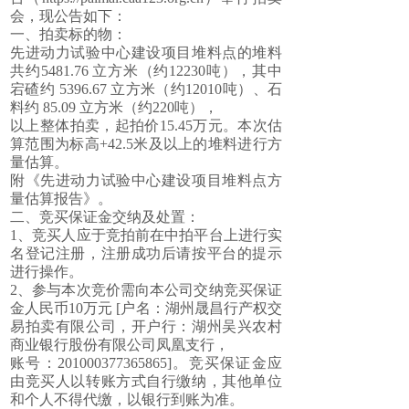
会，现公告如下：
一、拍卖标的物：
先进动力试验中心建设项目堆料点的堆料
共约5481.76 立方米（约12230吨），其中
宕碴约 5396.67 立方米（约12010吨）、石
料约 85.09 立方米（约220吨），
以上整体拍卖，起拍价15.45万元。本次估
算范围为标高+42.5米及以上的堆料进行方
量估算。
附《先进动力试验中心建设项目堆料点方
量估算报告》。
二、竞买保证金交纳及处置：
1、竞买人应于竞拍前在中拍平台上进行实
名登记注册，注册成功后请按平台的提示
进行操作。
2、参与本次竞价需向本公司交纳竞买保证
金人民币10万元 [户名：湖州晟昌行产权交
易拍卖有限公司，开户行：湖州吴兴农村
商业银行股份有限公司凤凰支行，
账号：201000377365865]。竞买保证金应
由竞买人以转账方式自行缴纳，其他单位
和个人不得代缴，以银行到账为准。