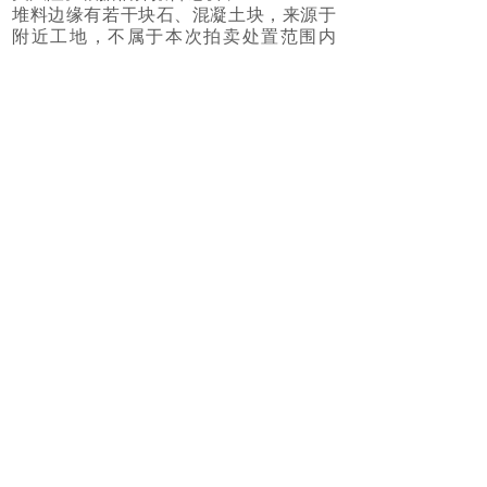
堆料边缘有若干块石、混凝土块，来源于
附近工地，不属于本次拍卖处置范围内
（见附图标注）。
3、本次拍卖标的成交价为不含税价，成交
款由湖州市自然资源与规划局南太湖新区
分局开具非税收入统一票据。
4、参与竞买人必须开设中拍平台账户。竞
买人在竞价前自行做好尽职调查，并自行
判断是否符合受让本项目资格。
5、因不符合条件参加竞买的，由竞买人自
行承担相应的法律责任，并自行承担由此
产生的全部责任及后果，包括但不限于费
用、风险和损失。
6、竞买人在竞拍前请务必认真仔细阅读
《竞买须知》。
六、联系方式：
标的咨询：莫先生 0572-2090802
13615725992
报名咨询：施女士 0572-2063155
13216533333
联系地址：湖州市东街206号粮食大厦5楼